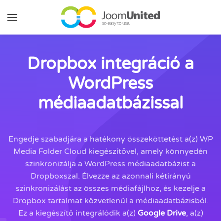
Ugrás a fő tartalomhoz
Dropbox integráció a
WordPress
médiaadatbázissal
Engedje szabadjára a hatékony összeköttetést a(z) WP
Media Folder Cloud kiegészítővel, amely könnyedén
szinkronizálja a WordPress médiaadatbázist a
Dropboxszal. Élvezze az azonnali kétirányú
szinkronizálást az összes médiafájlhoz, és kezelje a
Dropbox tartalmat közvetlenül a médiaadatbázisból.
Ez a kiegészítő integrálódik a(z)
Google Drive
, a(z)