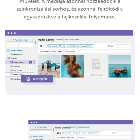
művelet. A médiája azonnal hozzáadódik a
szinkronizálási sorhoz, és azonnal feltöltődik,
egyszerűsítve a fájlkezelési folyamatot.