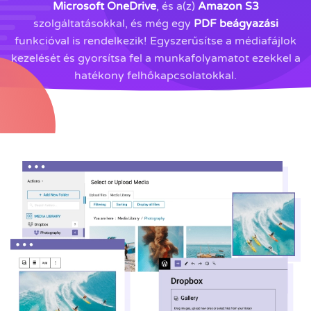
Microsoft OneDrive
, és a(z)
Amazon S3
szolgáltatásokkal, és még egy
PDF beágyazási
funkcióval is rendelkezik! Egyszerűsítse a médiafájlok
kezelését és gyorsítsa fel a munkafolyamatot ezekkel a
hatékony felhőkapcsolatokkal.