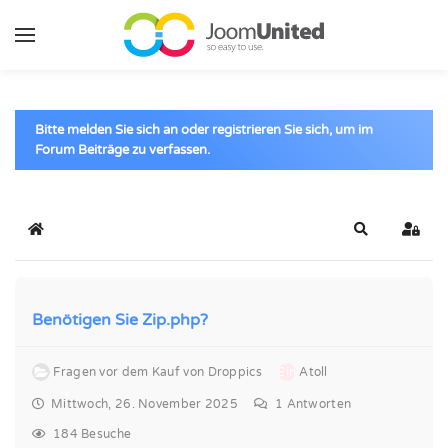
Zum Hauptinhalt springen
Bitte melden Sie sich an oder registrieren Sie sich, um im
Forum Beiträge zu verfassen.
Startseite
Suche
Anme
Benötigen Sie Zip.php?
Fragen vor dem Kauf von Droppics
Ein
Atoll
Mittwoch, 26. November 2025
1
Antworten
184 Besuche