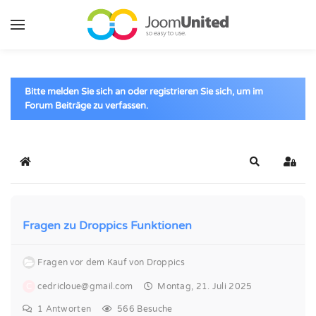
Zum Hauptinhalt springen
Bitte melden Sie sich an oder registrieren Sie sich, um im
Forum Beiträge zu verfassen.
Startseite
Suche
Anme
Fragen zu Droppics Funktionen
Fragen vor dem Kauf von Droppics
C
cedricloue@gmail.com
Montag, 21. Juli 2025
1
Antworten
566 Besuche