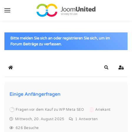
Zum Hauptinhalt springen
Bitte melden Sie sich an oder registrieren Sie sich, um im
Forum Beiträge zu verfassen.
Startseite
Suche
Anme
Einige Anfängerfragen
Fragen vor dem Kauf zu WP Meta SEO
Ein
Ariekant
Mittwoch, 20. August 2025
1
Antworten
626 Besuche