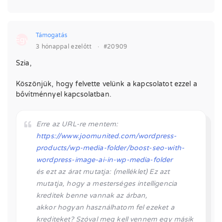
Támogatás
Egy
3 hónappal ezelőtt
·
#20909
Szia,
Köszönjük, hogy felvette velünk a kapcsolatot ezzel a
bővítménnyel kapcsolatban.
Erre az URL-re mentem:
https://www.joomunited.com/wordpress-
products/wp-media-folder/boost-seo-with-
wordpress-image-ai-in-wp-media-folder
és ezt az árat mutatja: (melléklet) Ez azt
mutatja, hogy a mesterséges intelligencia
kreditek benne vannak az árban,
akkor hogyan használhatom fel ezeket a
krediteket? Szóval meg kell vennem egy másik