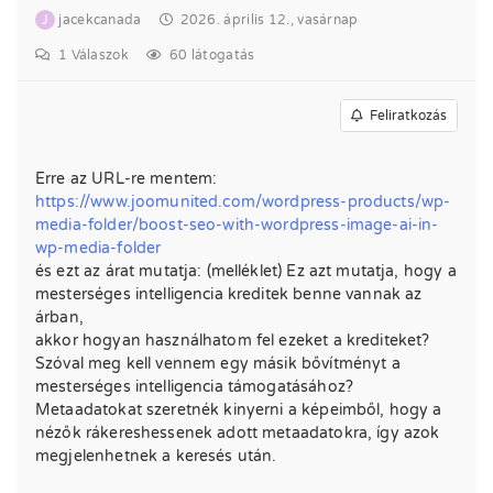
J
jacekcanada
2026. április 12., vasárnap
1
Válaszok
60 látogatás
Feliratkozás
Erre az URL-re mentem:
https://www.joomunited.com/wordpress-products/wp-
media-folder/boost-seo-with-wordpress-image-ai-in-
wp-media-folder
és ezt az árat mutatja: (melléklet) Ez azt mutatja, hogy a
mesterséges intelligencia kreditek benne vannak az
árban,
akkor hogyan használhatom fel ezeket a krediteket?
Szóval meg kell vennem egy másik bővítményt a
mesterséges intelligencia támogatásához?
Metaadatokat szeretnék kinyerni a képeimből, hogy a
nézők rákereshessenek adott metaadatokra, így azok
megjelenhetnek a keresés után.