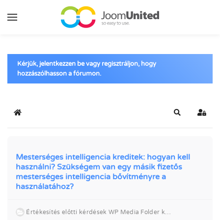
Ugrás a fő tartalomhoz
Kérjük, jelentkezzen be vagy regisztráljon, hogy
hozzászólhasson a fórumon.
Kezdőlap
Keresés
Bejel
Mesterséges intelligencia kreditek: hogyan kell
használni? Szükségem van egy másik fizetős
mesterséges intelligencia bővítményre a
használatához?
Értékesítés előtti kérdések WP Media Folder kapcsolatban