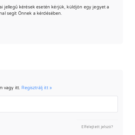
ai jellegű kérések esetén kérjük, küldjön egy jegyet a
nnal segít Önnek a kérdésében.
m vagy itt.
Regisztrálj itt »
Elfelejtett jelszó?