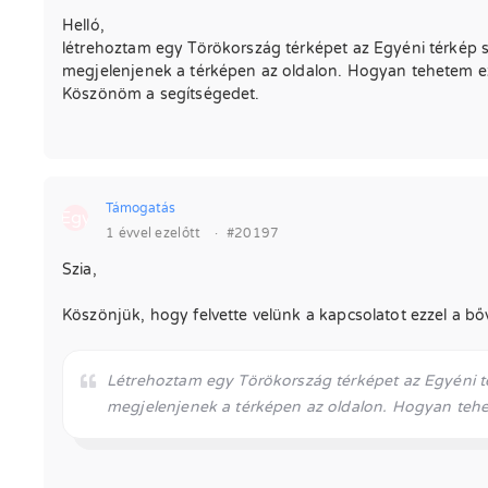
Helló,
létrehoztam egy Törökország térképet az Egyéni térkép
megjelenjenek a térképen az oldalon. Hogyan tehetem 
Köszönöm a segítségedet.
Támogatás
Egy
1 évvel ezelőtt
·
#20197
Szia,
Köszönjük, hogy felvette velünk a kapcsolatot ezzel a b
Létrehoztam egy Törökország térképet az Egyéni 
megjelenjenek a térképen az oldalon. Hogyan teh