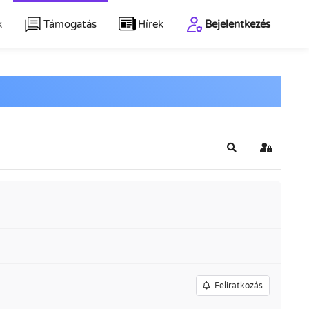
k
Támogatás
Hírek
Bejelentkezés
Keresés
Bejelentk
Feliratkozás