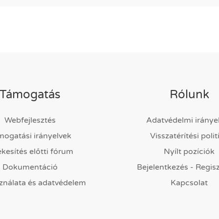
Támogatás
Rólunk
Webfejlesztés
Adatvédelmi iránye
mogatási irányelvek
Visszatérítési polit
ékesítés előtti fórum
Nyílt pozíciók
Dokumentáció
Bejelentkezés - Regis
ználata és adatvédelem
Kapcsolat