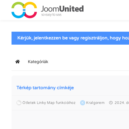
Ugrás a fő tartalomhoz
Kérjük, jelentkezzen be vagy regisztráljon, hogy h
Kategóriák
Kezdőlap
Térkép tartomány címkéje
Ötletek Linky Map funkcióihoz
K
Kralgorem
2024. de