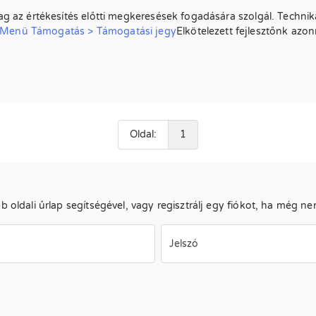
ag az értékesítés előtti megkeresések fogadására szolgál. Technik
Menü Támogatás > Támogatási jegy
Elkötelezett fejlesztőnk azo
Oldal:
1
b oldali űrlap segítségével, vagy regisztrálj egy fiókot, ha még ne
Jelszó