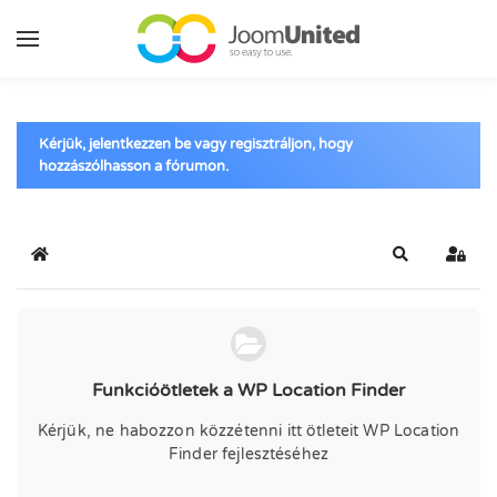
Ugrás a fő tartalomhoz
Kérjük, jelentkezzen be vagy regisztráljon, hogy
hozzászólhasson a fórumon.
Kezdőlap
Keresés
Bejel
Funkcióötletek a WP Location Finder
Kérjük, ne habozzon közzétenni itt ötleteit WP Location
Finder fejlesztéséhez