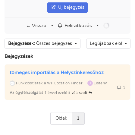
Új bejegyzés
← Vissza
•
•
Feliratkozás
Bejegyzések:
Összes bejegyzés
Legújabbak elöl
Bejegyzések
tömeges importálás a Helyszínkeresőhöz
Funkcióötletek a WP Location Finder
J
justenv
1
Az ügyfélszolgálat
1 évvel ezelőtt
válaszolt
Oldal:
1