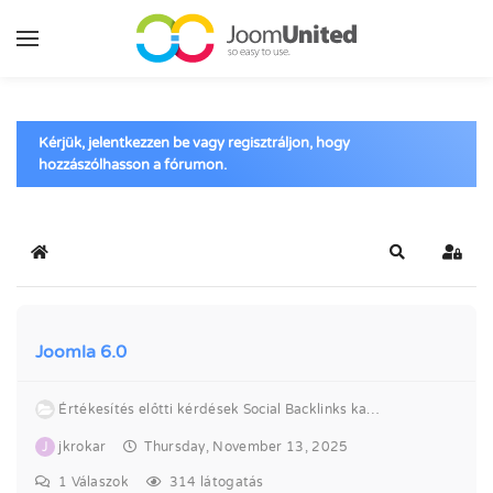
Ugrás a fő tartalomhoz
Kérjük, jelentkezzen be vagy regisztráljon, hogy
hozzászólhasson a fórumon.
Kezdőlap
Keresés
Bejel
Joomla 6.0
Értékesítés előtti kérdések Social Backlinks kapcsolatban
J
jkrokar
Thursday, November 13, 2025
1
Válaszok
314 látogatás