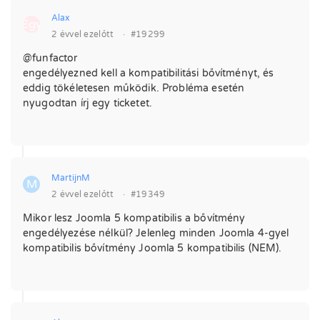
Alax
Egy
2 évvel ezelőtt
·
#19299
@funfactor
engedélyezned kell a kompatibilitási bővítményt, és
eddig tökéletesen működik. Probléma esetén
nyugodtan írj egy ticketet.
MartijnM
M
2 évvel ezelőtt
·
#19349
Mikor lesz Joomla 5 kompatibilis a bővítmény
engedélyezése nélkül? Jelenleg minden Joomla 4-gyel
kompatibilis bővítmény Joomla 5 kompatibilis (NEM).