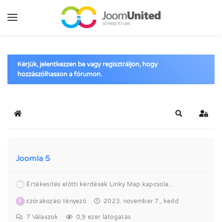
Ugrás a fő tartalomhoz
Kérjük, jelentkezzen be vagy regisztráljon, hogy
hozzászólhasson a fórumon.
Kezdőlap
Keresés
Bejel
Joomla 5
Értékesítés előtti kérdések Linky Map kapcsolatban
F
szórakozási tényező
2023. november 7., kedd
7
Válaszok
0,9 ezer látogatás