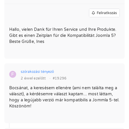
Feliratkozás
Hallo, vielen Dank für Ihren Service und Ihre Produkte.
Gibt es einen Zeitplan für die Kompatibilität Joomla 5?
Beste Grüße, Ines
szórakozási tényező
F
2 évvel ezelőtt
·
#19296
Bocsánat, a keresésem ellenére (ami nem találta meg a
választ), a kérdésemre választ kaptam... most láttam,
hogy a legújabb verzió már kompatibilis a Jommla 5-tel.
Köszönöm!