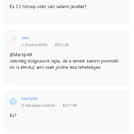
És 11 hónap után van valami javallat?
Alax
Egy
1 évvel ezelőtt
·
#20126
@MartijnM
Jelenleg dolgozunk rajta, de a tervek szerint joomla6-
on is elindul, ami csak jövőre lesz lehetséges.
MartijnM
M
9 hónappal ezelőtt
·
#20748
És?