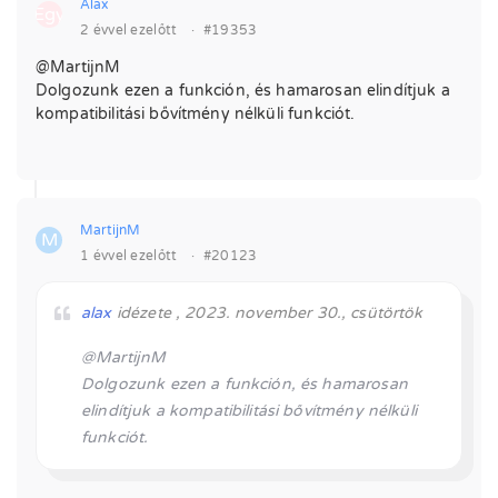
Alax
Egy
2 évvel ezelőtt
·
#19353
@MartijnM
Dolgozunk ezen a funkción, és hamarosan elindítjuk a
kompatibilitási bővítmény nélküli funkciót.
MartijnM
M
1 évvel ezelőtt
·
#20123
alax
idézete , 2023. november 30., csütörtök
@MartijnM
Dolgozunk ezen a funkción, és hamarosan
elindítjuk a kompatibilitási bővítmény nélküli
funkciót.