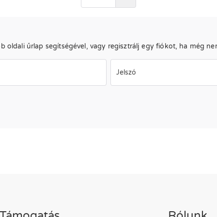
b oldali űrlap segítségével, vagy regisztrálj egy fiókot, ha még ne
Jelszó
Támogatás
Rólunk