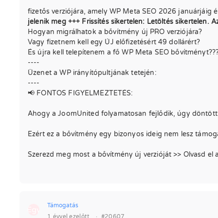
fizetős verziójára, amely WP Meta SEO 2026 januárjáig é
jelenik meg +++ Frissítés sikertelen: Letöltés sikertelen. A
Hogyan migrálhatok a bővítmény új PRO verziójára?
Vagy fizetnem kell egy ÚJ előfizetésért 49 dollárért?
És újra kell telepítenem a fő WP Meta SEO bővítményt??
----
Üzenet a WP irányítópultjának tetején:
----
📢 FONTOS FIGYELMEZTETÉS:
Ahogy a JoomUnited folyamatosan fejlődik, úgy döntöt
Ezért ez a bővítmény egy bizonyos ideig nem lesz támo
Szerezd meg most a bővítmény új verzióját >> Olvasd el a t
Támogatás
Egy
1 évvel ezelőtt
·
#20607