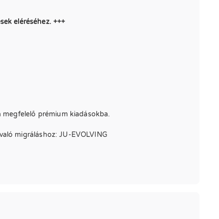
tések eléréséhez. +++
a megfelelő prémium kiadásokba.
a való migráláshoz: JU-EVOLVING