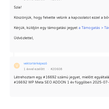
Szia!
Köszönjük, hogy felvette velünk a kapcsolatot ezzel a b
Kérjük, küldjön egy támogatási jegyet
a Támogatás > T
Üdvözlettel,
vektortérképező
V
1 évvel ezelőtt
·
#20608
Létrehoztam egy #16692 számú jegyet, mielőtt egyáltalá
#16692 WP Meta SEO ADDON 1 év függőben 2025-07-18 