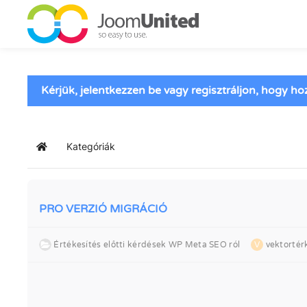
Ugrás a fő tartalomhoz
Kérjük, jelentkezzen be vagy regisztráljon, hogy h
Kategóriák
Kezdőlap
PRO VERZIÓ MIGRÁCIÓ
Értékesítés előtti kérdések WP Meta SEO ról
V
vektortér