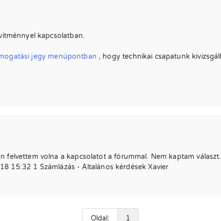
ővítménnyel kapcsolatban.
ámogatási jegy menüpontban
, hogy technikai csapatunk kivizsgá
n felvettem volna a kapcsolatot a fórummal. Nem kaptam választ
15:32 1 Számlázás - Általános kérdések Xavier
Oldal:
1