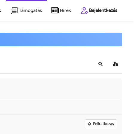
k
Támogatás
Hírek
Bejelentkezés
Keresés
Bejelentk
Feliratkozás