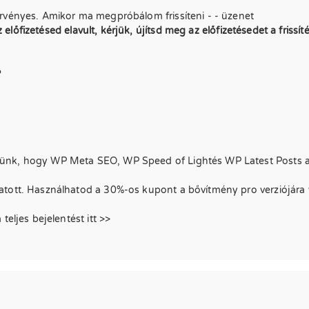
rvényes. Amikor ma megpróbálom frissíteni - - üzenet
z előfizetésed elavult, kérjük, újítsd meg az előfizetésedet a frissí
?
tünk, hogy WP Meta SEO, WP Speed of Lightés WP Latest Posts 
gatott. Használhatod a 30%-os kupont a bővítmény pro verziójár
eljes bejelentést itt >>