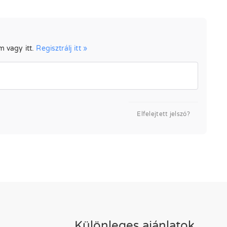
m vagy itt.
Regisztrálj itt »
Elfelejtett jelszó?
Különleges ajánlatok