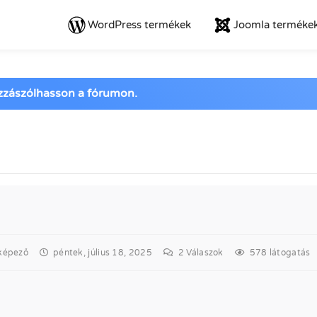
WordPress termékek
Joomla terméke
ozzászólhasson a fórumon.
képező
péntek, július 18, 2025
2
Válaszok
578 látogatás