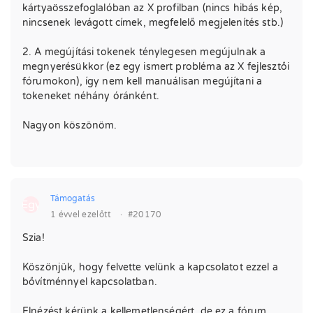
kártyaösszefoglalóban az X profilban (nincs hibás kép,
nincsenek levágott címek, megfelelő megjelenítés stb.)
2. A megújítási tokenek ténylegesen megújulnak a
megnyerésükkor (ez egy ismert probléma az X fejlesztői
fórumokon), így nem kell manuálisan megújítani a
tokeneket néhány óránként.
Nagyon köszönöm.
Támogatás
Egy
1 évvel ezelőtt
·
#20170
Szia!
Köszönjük, hogy felvette velünk a kapcsolatot ezzel a
bővítménnyel kapcsolatban.
Elnézést kérünk a kellemetlenségért, de ez a fórum