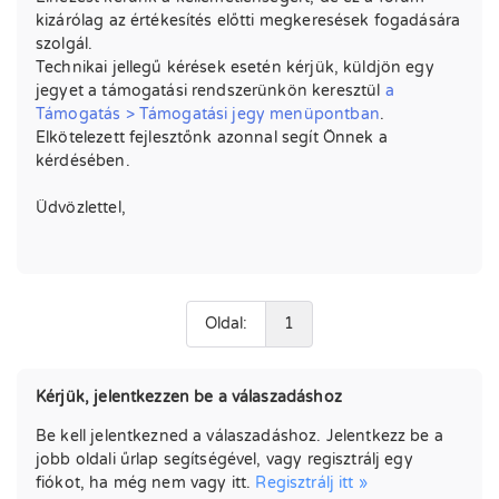
kizárólag az értékesítés előtti megkeresések fogadására
szolgál.
Technikai jellegű kérések esetén kérjük, küldjön egy
jegyet a támogatási rendszerünkön keresztül
a
Támogatás > Támogatási jegy menüpontban
.
Elkötelezett fejlesztőnk azonnal segít Önnek a
kérdésében.
Üdvözlettel,
Oldal:
1
Kérjük, jelentkezzen be a válaszadáshoz
Be kell jelentkezned a válaszadáshoz. Jelentkezz be a
jobb oldali űrlap segítségével, vagy regisztrálj egy
fiókot, ha még nem vagy itt.
Regisztrálj itt »