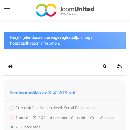
Ugrás a fő tartalomhoz
Kérjük, jelentkezzen be vagy regisztráljon, hogy
hozzászólhasson a fórumon.
Kezdőlap
Keresés
Bejel
Szinkronizálás az X v2 API-val
Értékesítés előtti kérdések Social Backlinks kapcsolatban
1
1 opció
2024. december 10., kedd
1
Válaszok
717 látogatás