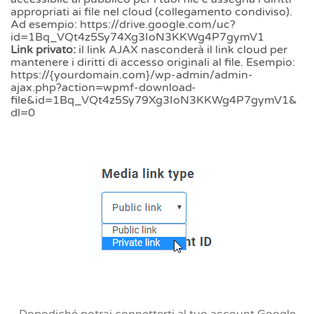
appropriati ai file nel cloud (collegamento condiviso).
Ad esempio: https://drive.google.com/uc?
id=1Bq_VQt4z5Sy74Xg3IoN3KKWg4P7gymV1
Link privato:
il link AJAX nasconderà il link cloud per
mantenere i diritti di accesso originali al file. Esempio:
https://{yourdomain.com}/wp-admin/admin-
ajax.php?action=wpmf-download-
file&id=1Bq_VQt4z5Sy79Xg3IoN3KKWg4P7gymV1&
dl=0