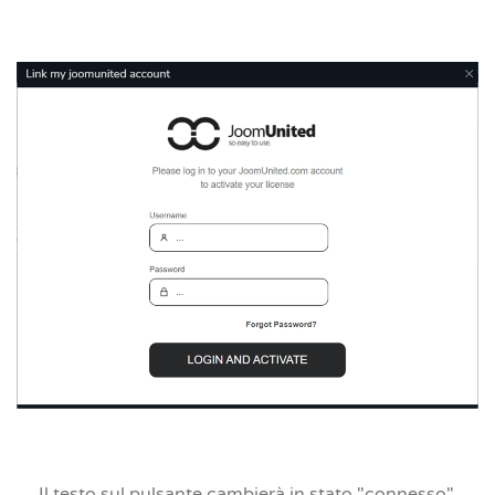
Il testo sul pulsante cambierà in stato "connesso",