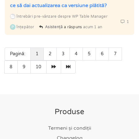
ce să dai actualizarea ca versiune plătită?
Întrebări pre-vânzare despre WP Table Manager
1
P
Înţepător
Asistență
a răspuns
acum 1 an
Pagină:
1
2
3
4
5
6
7
8
9
10
Produse
Termeni și condiții
Changelog