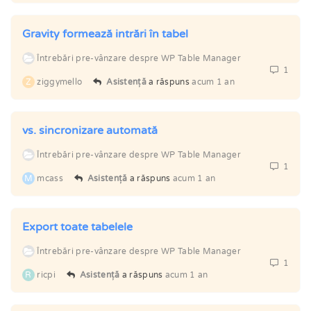
Gravity formează intrări în tabel
Întrebări pre-vânzare despre WP Table Manager
1
Z
ziggymello
Asistență
a răspuns
acum 1 an
vs. sincronizare automată
Întrebări pre-vânzare despre WP Table Manager
1
M
mcass
Asistență
a răspuns
acum 1 an
Export toate tabelele
Întrebări pre-vânzare despre WP Table Manager
1
R
ricpi
Asistență
a răspuns
acum 1 an