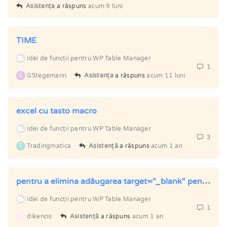
Asistența
a răspuns
acum 9 luni
TIME
Idei de funcții pentru WP Table Manager
1
G
GStegemann
Asistența
a răspuns
acum 11 luni
excel cu tasto macro
Idei de funcții pentru WP Table Manager
3
T
Tradingmatica
Asistență
a răspuns
acum 1 an
pentru a elimina adăugarea target="_blank" pentru o foaie de calcul cu adrese URL subiacente
Idei de funcții pentru WP Table Manager
1
D
dikencis
Asistență
a răspuns
acum 1 an