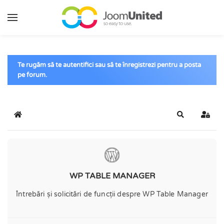
Sari la conținutul principal
Te rugăm să te autentifici sau să te înregistrezi pentru a posta
pe forum.
Acasă
Căutare
Conec
WP TABLE MANAGER
Întrebări și solicitări de funcții despre WP Table Manager