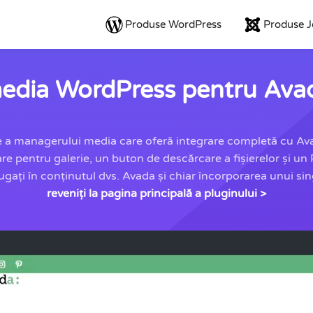
Produse WordPress
Produse 
edia WordPress pentru Avada
 a managerului media care oferă integrare completă cu Avad
re pentru galerie, un buton de descărcare a fișierelor și 
gați în conținutul dvs. Avada și chiar încorporarea unui sing
reveniți la pagina principală a pluginului >