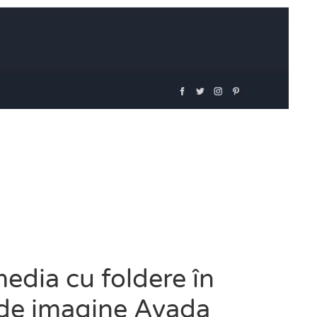
edia cu foldere în
 de imagine Avada