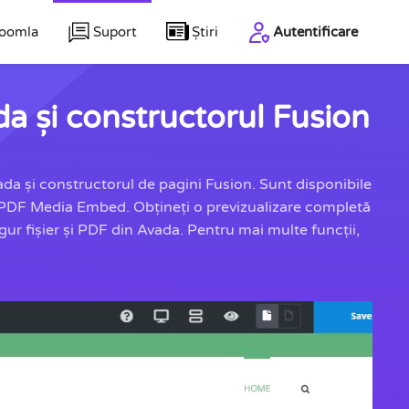
Joomla
Suport
Știri
Autentificare
 și constructorul Fusion
a și constructorul de pagini Fusion. Sunt disponibile
un PDF Media Embed. Obțineți o previzualizare completă
ur fișier și PDF din Avada. Pentru mai multe funcții,