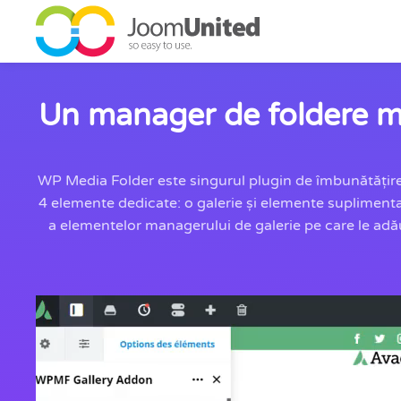
Sari la conținutul principal
Un manager de foldere m
WP Media Folder este singurul plugin de îmbunătățire
4 elemente dedicate: o galerie și elemente suplimenta
a elementelor managerului de galerie pe care le adău