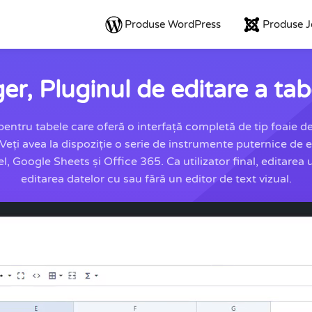
Produse WordPress
Produse 
, Pluginul de editare a ta
tru tabele care oferă o interfață completă de tip foaie de c
. Veți avea la dispoziție o serie de instrumente puternice de e
 Google Sheets și Office 365. Ca utilizator final, editarea un
editarea datelor cu sau fără un editor de text vizual.