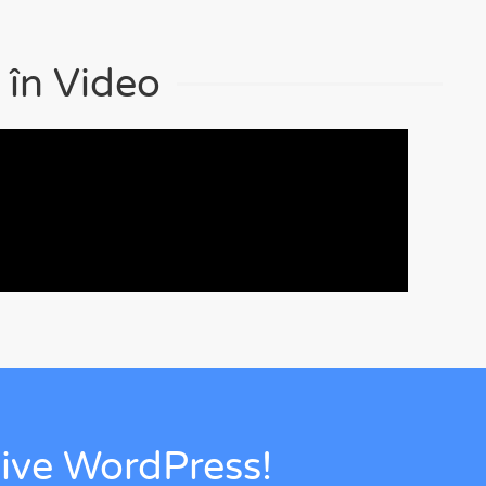
 în Video
sive WordPress!