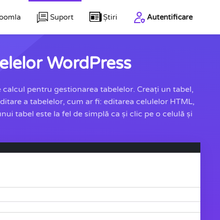
Joomla
Suport
Știri
Autentificare
belelor WordPress
alcul pentru gestionarea tabelelor. Creați un tabel,
ditare a tabelelor, cum ar fi: editarea celulelor HTML,
ui tabel este la fel de simplă ca și clic pe o celulă și