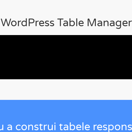
 WordPress Table Manager
u a construi tabele respon