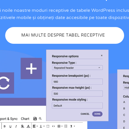
 noile noastre moduri receptive de tabele WordPress inclus
zitivele mobile și obțineți date accesibile pe toate dispoziti
MAI MULTE DESPRE TABEL RECEPTIVE