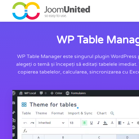
Sari la conținutul principal
WP Table Manager
WP Table Manager este singurul plugin WordPress pen
alegeți o temă și începeți să editați tabelele imediat
copierea tabelelor, calcularea, sincronizarea cu Excel,