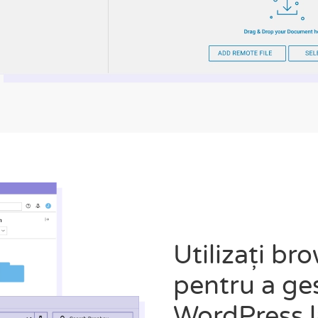
Utilizați bro
pentru a ges
WordPress l