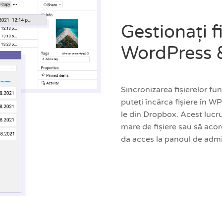
Gestionați f
WordPress 
Sincronizarea fișierelor f
puteți încărca fișiere în W
le din Dropbox. Acest lucru
mare de fișiere sau să acord
da acces la panoul de adm