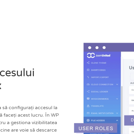
ccesului
x
 să configurați accesul la
să faceți acest lucru. În WP
u a gestiona vizibilitatea
ți cine are voie să descarce