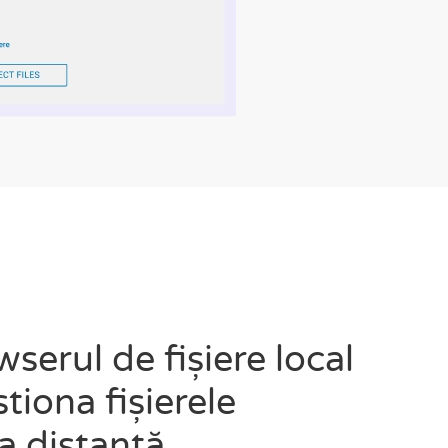
wserul de fișiere local
tiona fișierele
a distanță