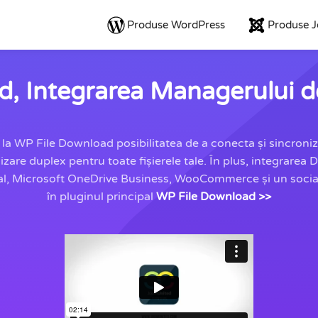
Produse WordPress
Produse 
, Integrarea Managerului d
a WP File Download posibilitatea de a conecta și sincroniz
re duplex pentru toate fișierele tale. În plus, integrarea 
al, Microsoft OneDrive Business, WooCommerce și un social 
în
pluginul principal
WP File Download >>