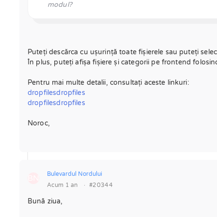
modul?
Puteți descărca cu ușurință toate fișierele sau puteți sele
În plus, puteți afișa fișiere și categorii pe frontend folosin
Pentru mai multe detalii, consultați aceste linkuri:
dropfilesdropfiles
dropfilesdropfiles
Noroc,
Bulevardul Nordului
BN
Acum 1 an
·
#20344
Bună ziua,