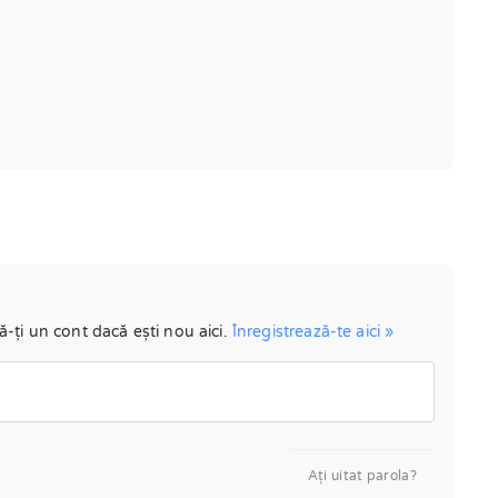
ă-ți un cont dacă ești nou aici.
Înregistrează-te aici »
Aţi uitat parola?