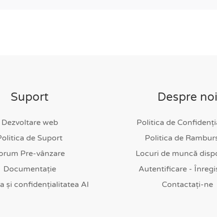
Suport
Despre no
Dezvoltare web
Politica de Confidenți
Politica de Suport
Politica de Rambur
orum Pre-vânzare
Locuri de muncă dispo
Documentație
Autentificare - Înregi
ea și confidențialitatea AI
Contactați-ne