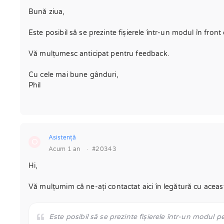
Bună ziua,
Este posibil să se prezinte fișierele într-un modul în front
Vă mulțumesc anticipat pentru feedback.
Cu cele mai bune gânduri,
Phil
Asistenţă
O
Acum 1 an
·
#20343
Hi,
Vă mulțumim că ne-ați contactat aici în legătură cu aceas
Este posibil să se prezinte fișierele într-un modul pe