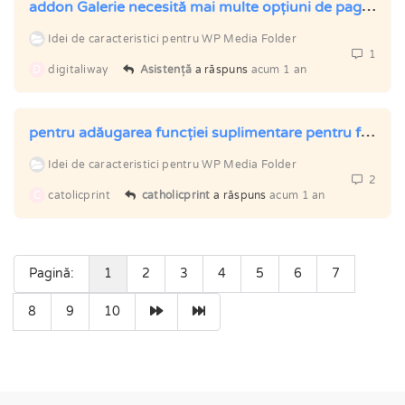
addon Galerie necesită mai multe opțiuni de paginare și modificări ale shortcode-ului.
Idei de caracteristici pentru WP Media Folder
1
D
digitaliway
Asistență
a răspuns
acum 1 an
pentru adăugarea funcției suplimentare pentru folderul galeriei
Idei de caracteristici pentru WP Media Folder
2
C
catolicprint
catholicprint
a răspuns
acum 1 an
Pagină:
1
2
3
4
5
6
7
8
9
10