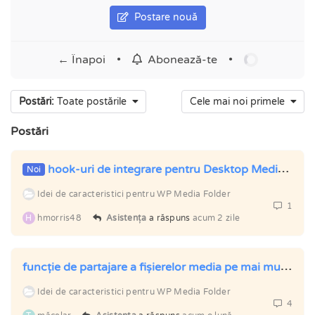
Postare nouă
← Înapoi
•
•
Abonează-te
Postări:
Toate postările
Cele mai noi primele
Postări
hook-uri de integrare pentru Desktop Media Uploader
Noi
Idei de caracteristici pentru WP Media Folder
1
H
hmorris48
Asistența
a răspuns
acum 2 zile
funcție de partajare a fișierelor media pe mai multe site-uri
Idei de caracteristici pentru WP Media Folder
4