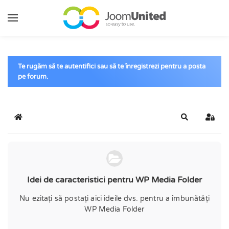
Sari la conținutul principal
Te rugăm să te autentifici sau să te înregistrezi pentru a posta
pe forum.
Acasă
Căutare
Conec
Idei de caracteristici pentru WP Media Folder
Nu ezitați să postați aici ideile dvs. pentru a îmbunătăți
WP Media Folder