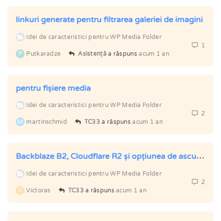
linkuri generate pentru filtrarea galeriei de imagini
Idei de caracteristici pentru WP Media Folder
1
P
Putkaradze
Asistență
a răspuns
acum 1 an
pentru fișiere media
Idei de caracteristici pentru WP Media Folder
2
M
martinschmid
TC33
a răspuns
acum 1 an
Backblaze B2, Cloudflare R2 și opțiunea de ascundere de persoanele care nu sunt administratori.
Idei de caracteristici pentru WP Media Folder
2
V
Victoras
TC33
a răspuns
acum 1 an