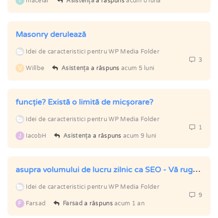
T
măcelar
Asistența
a răspuns
acum o lună
Masonry derulează
Idei de caracteristici pentru WP Media Folder
3
V
Willbe
Asistența
a răspuns
acum 5 luni
funcție? Există o limită de micșorare?
Idei de caracteristici pentru WP Media Folder
1
J
IacobH
Asistența
a răspuns
acum 9 luni
asupra volumului de lucru zilnic ca SEO - Vă rugăm să adăugați o funcție de redenumire/ștergere/înlocuire la încărcare, activați și titlul imaginii, textul alternativ, descrierea și legenda.
Idei de caracteristici pentru WP Media Folder
9
F
Farsad
Farsad
a răspuns
acum 1 an