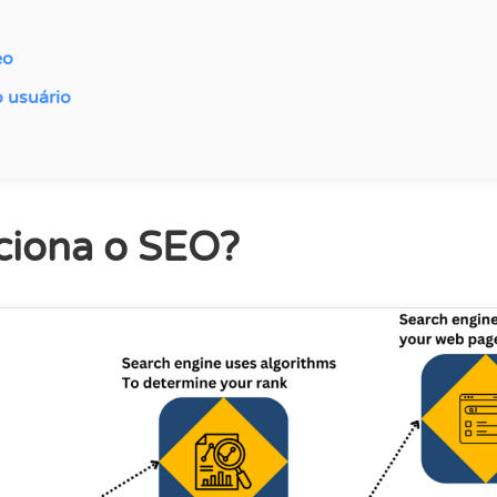
eo
o usuário
ciona o SEO?