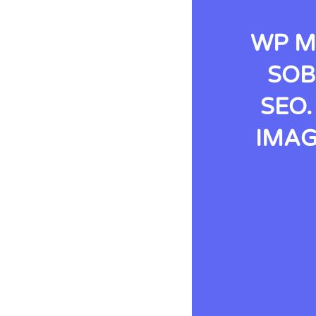
WP M
SOB
SEO.
IMAG