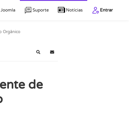
 Joomla
Suporte
Notícias
Entrar
o Orgânico
Pesquisar
Inscrever-se no blog
ente de
o