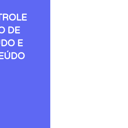
TROLE
O DE
ÚDO E
TEÚDO