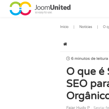
Pular para o conteúdo principal
Início
Notícias
O q
Início
6 minutos de leitura
O que é
SEO para
Orgânic
Fajar Hudy P
Sexta-f