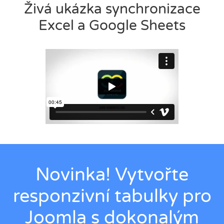
Živá ukázka synchronizace
Excel a Google Sheets
Novinka! Vytvořte
responzivní tabulky pro
Joomla s dokonalým