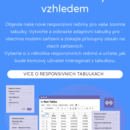
vzhledem
Objevte naše nové responzivní režimy pro vaše Joomla
tabulky. Vytvořte a zobrazte adaptivní tabulky pro
všechna mobilní zařízení a získejte přístupný obsah na
všech zařízeních.
Vyberte si z několika responzivních režimů a určete, jak
bude koncový uživatel interagovat s tabulkou.
VÍCE O RESPONSIVNÍCH TABULKÁCH