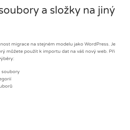
soubory a složky na jiný
ost migrace na stejném modelu jako WordPress. Je
rý můžete použít k importu dat na váš nový web. Při
výběry:
a soubory
egorií
ouborů