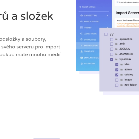
ů a složek
podsložky a soubory,
 svého serveru pro import
é, pokud máte mnoho médií