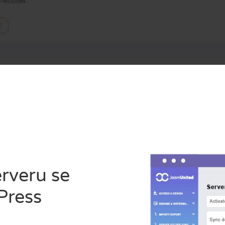
erveru se
Press