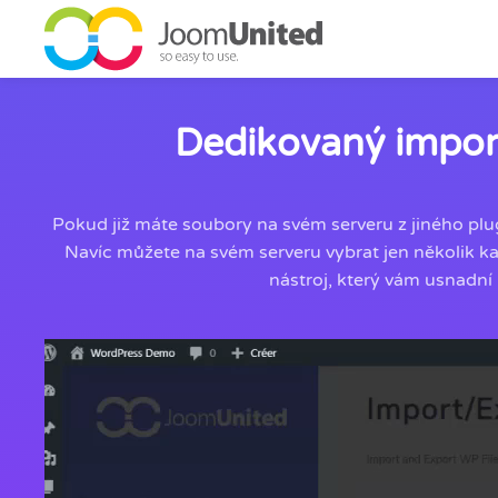
Přeskočit na hlavní obsah
Dedikovaný impor
Pokud již máte soubory na svém serveru z jiného plug
Navíc můžete na svém serveru vybrat jen několik k
nástroj, který vám usnadní 