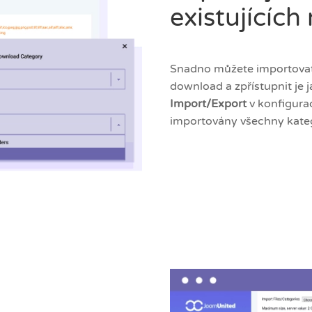
existujících
Snadno můžete importovat 
download a zpřístupnit je j
Import/Export
v konfigurac
importovány všechny kateg