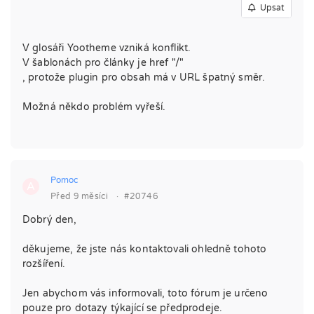
Upsat
V glosáři Yootheme vzniká konflikt.
V šablonách pro články je href "/"
, protože plugin pro obsah má v URL špatný směr.
Možná někdo problém vyřeší.
Pomoc
A
Před 9 měsíci
·
#20746
Dobrý den,
děkujeme, že jste nás kontaktovali ohledně tohoto
rozšíření.
Jen abychom vás informovali, toto fórum je určeno
pouze pro dotazy týkající se předprodeje.