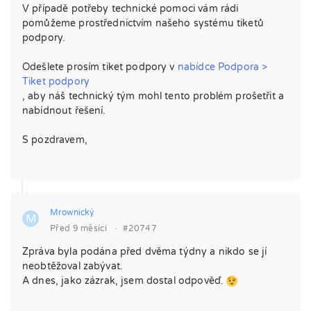
V případě potřeby technické pomoci vám rádi
pomůžeme prostřednictvím našeho systému tiketů
podpory.
Odešlete prosím tiket podpory v
nabídce Podpora >
Tiket podpory
, aby náš technický tým mohl tento problém prošetřit a
nabídnout řešení.
S pozdravem,
Mrownický
M
Před 9 měsíci
·
#20747
Zpráva byla podána před dvěma týdny a nikdo se jí
neobtěžoval zabývat.
A dnes, jako zázrak, jsem dostal odpověď.