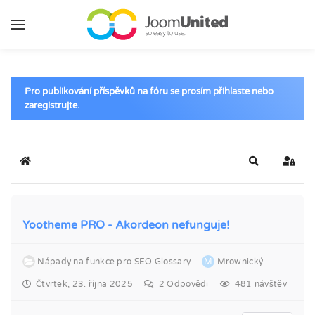
Přeskočit na hlavní obsah
Pro publikování příspěvků na fóru se prosím přihlaste nebo
zaregistrujte.
Domů
Hledat
Přihlá
Yootheme PRO - Akordeon nefunguje!
Nápady na funkce pro SEO Glossary
M
Mrownický
Čtvrtek, 23. října 2025
2
Odpovědi
481 návštěv