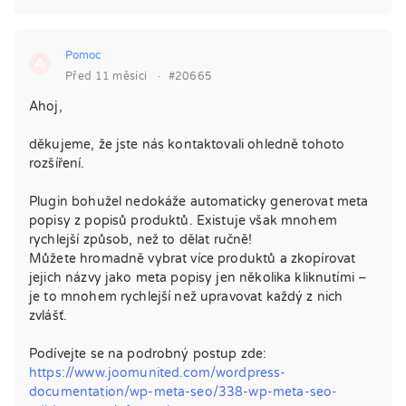
Pomoc
A
Před 11 měsíci
·
#20665
Ahoj,
děkujeme, že jste nás kontaktovali ohledně tohoto
rozšíření.
Plugin bohužel nedokáže automaticky generovat meta
popisy z popisů produktů. Existuje však mnohem
rychlejší způsob, než to dělat ručně!
Můžete hromadně vybrat více produktů a zkopírovat
jejich názvy jako meta popisy jen několika kliknutími –
je to mnohem rychlejší než upravovat každý z nich
zvlášť.
Podívejte se na podrobný postup zde:
https://www.joomunited.com/wordpress-
documentation/wp-meta-seo/338-wp-meta-seo-