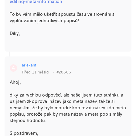
editing-meta-information
To by vám mělo ušetřit spoustu času ve srovnání s
vyplňováním jednotlivých popisů!
Díky,
ariekant
A
Před 11 měsíci
·
#20666
Ahoj,
díky za rychlou odpověď, ale našel jsem tuto stránku a
už jsem zkopíroval název jako meta název, takže si
nemyslím, že by bylo moudré kopírovat název i do meta
popisu, protože pak by meta název a meta popis měly
stejnou hodnotu.
S pozdravem,