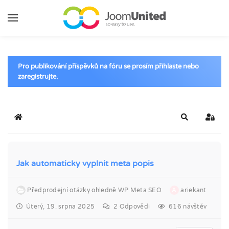
Přeskočit na hlavní obsah
Pro publikování příspěvků na fóru se prosím přihlaste nebo
zaregistrujte.
Domů
Hledat
Přihlá
Jak automaticky vyplnit meta popis
Předprodejní otázky ohledně WP Meta SEO
A
ariekant
Úterý, 19. srpna 2025
2
Odpovědi
616 návštěv