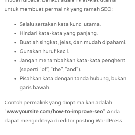
mudah dibaca. Berikut adalah kiat-kiat utama
untuk membuat permalink yang ramah SEO:
Selalu sertakan kata kunci utama.
Hindari kata-kata yang panjang.
Buatlah singkat, jelas, dan mudah dipahami.
Gunakan huruf kecil.
Jangan menambahkan kata-kata penghenti
(seperti "of", "the", "and").
Pisahkan kata dengan tanda hubung, bukan
garis bawah.
Contoh permalink yang dioptimalkan adalah
"
www.yoursite.com/how-to-improve-seo
". Anda
dapat mengeditnya di editor posting WordPress.