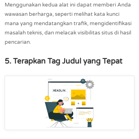
Menggunakan kedua alat ini dapat memberi Anda
wawasan berharga, seperti melihat kata kunci
mana yang mendatangkan trafik, mengidentifikasi
masalah teknis, dan melacak visibilitas situs di hasil
pencarian.
5. Terapkan Tag Judul yang Tepat