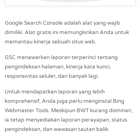
Google Search Console adalah alat yang wajib
dimiliki. Alat gratis ini memungkinkan Anda untuk
memantau kinerja sebuah situs web.
GSC menawarkan laporan terperinci tentang
pengindeksan halaman, kinerja kata kunci,
responsivitas seluler, dan banyak lagi.
Untuk mendapatkan laporan yang lebih
komprehensif, Anda juga perlu menginstal Bing
Webmaster Tools. Meskipun BWT kurang dominan,
ia tetap menyediakan laporan perayapan, status
pengindeksan, dan wawasan tautan balik.