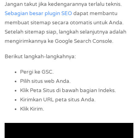
Jangan takut jika kedengarannya terlalu teknis.
Sebagian besar plugin SEO
dapat membantu
membuat sitemap secara otomatis untuk Anda.
Setelah sitemap siap, langkah selanjutnya adalah
mengirimkannya ke Google Search Console.
Berikut langkah-langkahnya:
Pergi ke GSC.
Pilih situs web Anda.
Klik Peta Situs di bawah bagian Indeks.
Kirimkan URL peta situs Anda.
Klik Kirim.