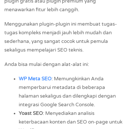
plugin gratis atau plugin premium yang
menawarkan fitur lebih canggih.
Menggunakan plugin-plugin ini membuat tugas-
tugas kompleks menjadi jauh lebih mudah dan
sederhana, yang sangat cocok untuk pemula
sekaligus mempelajari SEO teknis.
Anda bisa mulai dengan alat-alat ini:
WP Meta SEO
: Memungkinkan Anda
memperbarui metadata di beberapa
halaman sekaligus dan dilengkapi dengan
integrasi Google Search Console.
Yoast SEO
: Menyediakan analisis
keterbacaan konten dan SEO on-page untuk