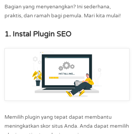
Bagian yang menyenangkan? Ini sederhana,
praktis, dan ramah bagi pemula. Mari kita mulai!
1. Instal Plugin SEO
Memilih plugin yang tepat dapat membantu
meningkatkan skor situs Anda. Anda dapat memilih