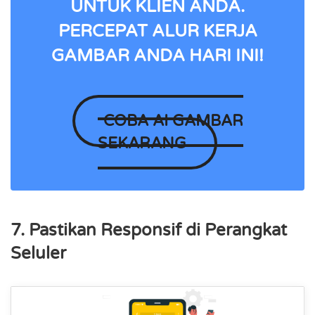
UNTUK KLIEN ANDA.
PERCEPAT ALUR KERJA
GAMBAR ANDA HARI INI!
COBA AI GAMBAR
SEKARANG
7. Pastikan Responsif di Perangkat
Seluler