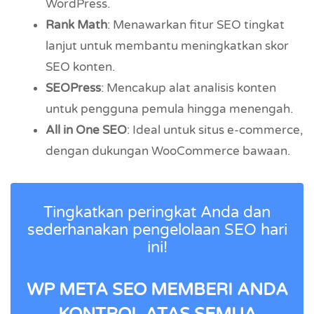
WordPress.
Rank Math
: Menawarkan fitur SEO tingkat
lanjut untuk membantu meningkatkan skor
SEO konten.
SEOPress
: Mencakup alat analisis konten
untuk pengguna pemula hingga menengah.
All in One SEO
: Ideal untuk situs e-commerce,
dengan dukungan WooCommerce bawaan.
Tingkatkan peringkat Anda dan
sederhanakan pengelolaan SEO hari
ini!
WP META SEO MEMBERI ANDA