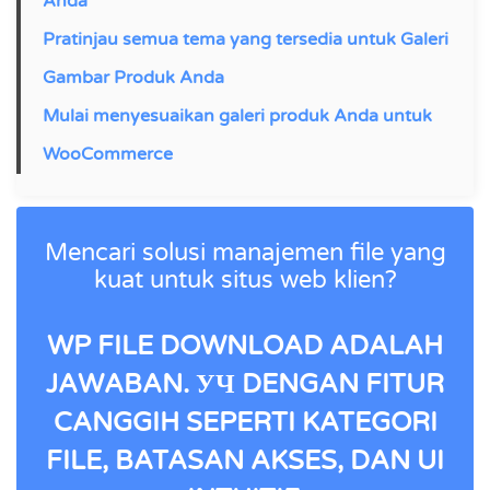
Anda
Pratinjau semua tema yang tersedia untuk Galeri
Gambar Produk Anda
Mulai menyesuaikan galeri produk Anda untuk
WooCommerce
Mencari solusi manajemen file yang
kuat untuk situs web klien?
WP FILE DOWNLOAD ADALAH
JAWABAN. УЧ DENGAN FITUR
CANGGIH SEPERTI KATEGORI
FILE, BATASAN AKSES, DAN UI