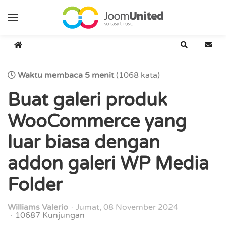
Lewati ke konten utama
Berenda
Cari
Lang
Waktu membaca 5 menit
(1068 kata)
Buat galeri produk
WooCommerce yang
luar biasa dengan
addon galeri WP Media
Folder
Williams Valerio
Jumat, 08 November 2024
10687 Kunjungan