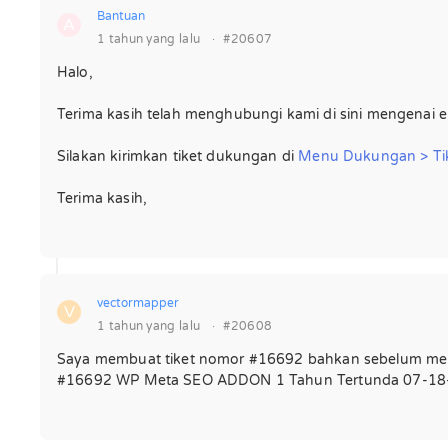
Bantuan
A
1 tahun yang lalu
·
#20607
Halo,
Terima kasih telah menghubungi kami di sini mengenai ek
Silakan kirimkan tiket dukungan di
Menu Dukungan > Ti
Terima kasih,
vectormapper
V
1 tahun yang lalu
·
#20608
Saya membuat tiket nomor #16692 bahkan sebelum me
#16692 WP Meta SEO ADDON 1 Tahun Tertunda 07-18-