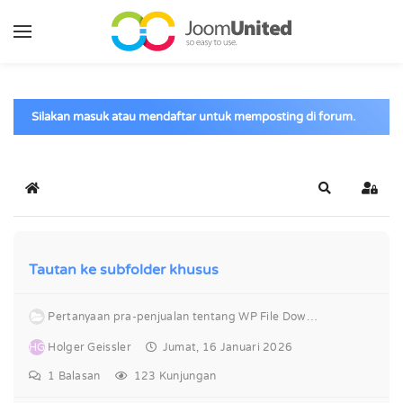
Lewati ke konten utama
Silakan masuk atau mendaftar untuk memposting di forum.
Berenda
Cari
Masu
Tautan ke subfolder khusus
Pertanyaan pra-penjualan tentang WP File Download
HG
Holger Geissler
Jumat, 16 Januari 2026
1
Balasan
123 Kunjungan