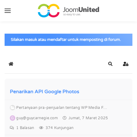
Lewati ke konten utama
Silakan masuk atau mendaftar untuk memposting di forum.
Berenda
Cari
Masu
Penarikan API Google Photos
Pertanyaan pra-penjualan tentang WP Media Folder
G
guy@guycarnegie.com
Jumat, 7 Maret 2025
1
Balasan
374 Kunjungan