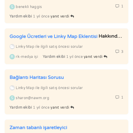
1
S
benekli haggis
Yardım ekibi
1 yıl önce
yanıt verdi
Hakkında
Soru
Google Ücretleri ve Linky Map Eklentisi
Linky Map ile ilgili satış öncesi sorular
3
R
rk-medya işi
Yardım ekibi
1 yıl önce
yanıt verdi
Bağlantı Haritası Sorusu
Linky Map ile ilgili satış öncesi sorular
1
S
sharon@nawm.org
Yardım ekibi
1 yıl önce
yanıt verdi
Zaman tabanlı işaretleyici