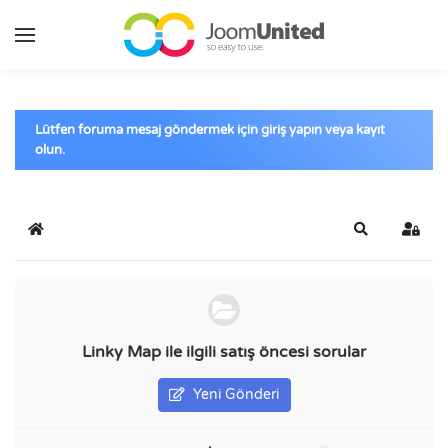
Ana içeriğe geç
Lütfen foruma mesaj göndermek için giriş yapın veya kayıt
olun.
Ana Sayfa
Ara
Giriş 
Linky Map ile ilgili satış öncesi sorular
Yeni Gönderi