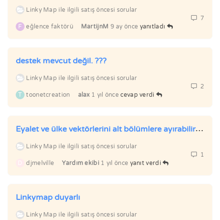
Linky Map ile ilgili satış öncesi sorular
7
F
eğlence faktörü
MartijnM
9 ay önce
yanıtladı
destek mevcut değil. ???
Linky Map ile ilgili satış öncesi sorular
2
T
toonetcreation
alax
1 yıl önce
cevap verdi
Eyalet ve ülke vektörlerini alt bölümlere ayırabilir miyim?
Linky Map ile ilgili satış öncesi sorular
1
D
djmelville
Yardım ekibi
1 yıl önce
yanıt verdi
Linkymap duyarlı
Linky Map ile ilgili satış öncesi sorular