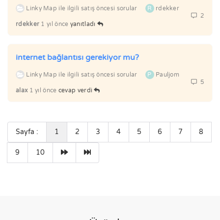
Linky Map ile ilgili satış öncesi sorular
R
rdekker
2
rdekker
1 yıl önce
yanıtladı
internet bağlantısı gerekiyor mu?
Linky Map ile ilgili satış öncesi sorular
P
Pauljom
5
alax
1 yıl önce
cevap verdi
Sayfa :
1
2
3
4
5
6
7
8
9
10