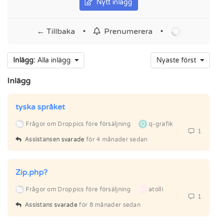
Nytt inlägg
← Tillbaka
•
•
Prenumerera
Inlägg:
Alla inlägg
Nyaste först
Inlägg
tyska språket
Frågor om Droppics före försäljning
Q
q-grafik
1
Assistansen
svarade
för 4 månader sedan
Zip.php?
Frågor om Droppics före försäljning
En
atolli
1
Assistans
svarade
för 8 månader sedan