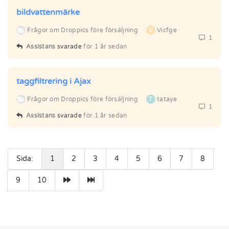
bildvattenmärke
Frågor om Droppics före försäljning
V
Vicfge
1
Assistans
svarade
för 1 år sedan
taggfiltrering i Ajax
Frågor om Droppics före försäljning
T
tataye
1
Assistans
svarade
för 1 år sedan
Sida:
1
2
3
4
5
6
7
8
9
10