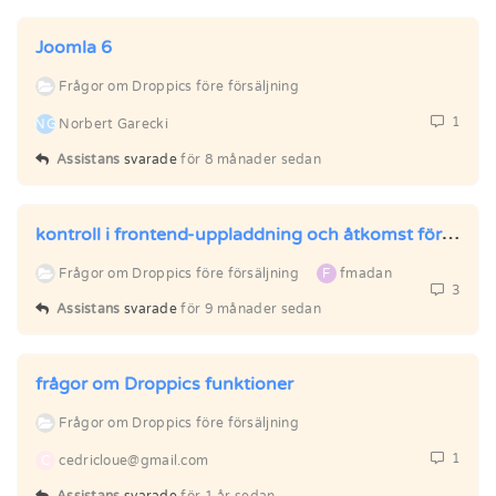
Joomla 6
Frågor om Droppics före försäljning
1
NG
Norbert Garecki
Assistans
svarade
för 8 månader sedan
kontroll i frontend-uppladdning och åtkomst för droppics integrerade med JCE
Frågor om Droppics före försäljning
F
fmadan
3
Assistans
svarade
för 9 månader sedan
frågor om Droppics funktioner
Frågor om Droppics före försäljning
1
C
cedricloue@gmail.com
Assistans
svarade
för 1 år sedan