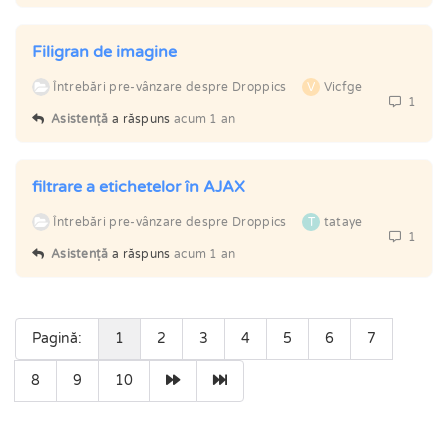
Filigran de imagine
Întrebări pre-vânzare despre Droppics
V
Vicfge
1
Asistență
a răspuns
acum 1 an
filtrare a etichetelor în AJAX
Întrebări pre-vânzare despre Droppics
T
tataye
1
Asistență
a răspuns
acum 1 an
Pagină:
1
2
3
4
5
6
7
8
9
10