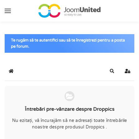
Sari la conținutul principal
Te rugăm să te autentifici sau să te înregistrezi pentru a posta
pe forum.
Acasă
Căutare
Conec
Întrebări pre-vânzare despre Droppics
Nu ezitați, vă încurajăm să ne adresați toate întrebările
noastre despre produsul Droppics .