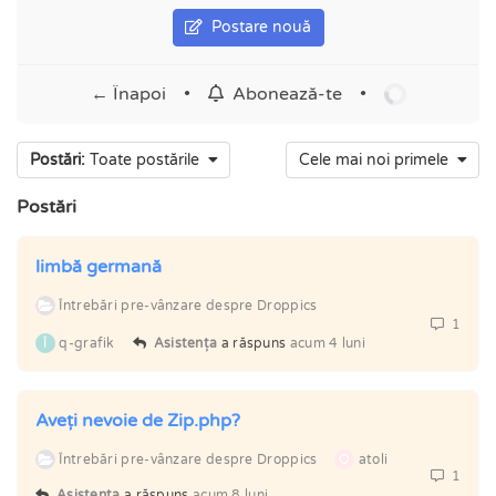
Postare nouă
← Înapoi
•
•
Abonează-te
Postări:
Toate postările
Cele mai noi primele
Postări
limbă germană
Întrebări pre-vânzare despre Droppics
1
Î
q-grafik
Asistența
a răspuns
acum 4 luni
Aveți nevoie de Zip.php?
Întrebări pre-vânzare despre Droppics
O
atoli
1
Asistența
a răspuns
acum 8 luni