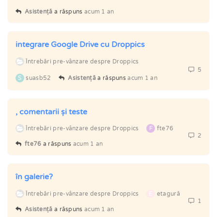
Asistență
a răspuns
acum 1 an
integrare Google Drive cu Droppics
Întrebări pre-vânzare despre Droppics
5
S
suasb52
Asistență
a răspuns
acum 1 an
, comentarii și teste
Întrebări pre-vânzare despre Droppics
F
fte76
2
fte76
a răspuns
acum 1 an
în galerie?
Întrebări pre-vânzare despre Droppics
E
etagură
1
Asistență
a răspuns
acum 1 an