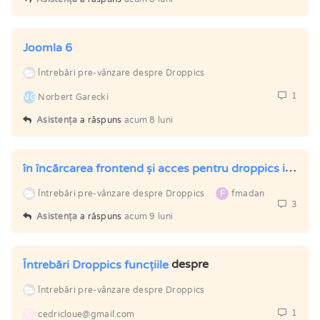
Joomla 6
Întrebări pre-vânzare despre Droppics
1
NG
Norbert Garecki
Asistența
a răspuns
acum 8 luni
în încărcarea frontend și acces pentru droppics integrat cu JCE
Întrebări pre-vânzare despre Droppics
F
fmadan
3
Asistența
a răspuns
acum 9 luni
despre
Întrebări Droppics funcțiile
Întrebări pre-vânzare despre Droppics
1
C
cedricloue@gmail.com