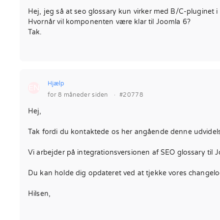
Hej, jeg så at seo glossary kun virker med B/C-pluginet i
Hvornår vil komponenten være klar til Joomla 6?
Tak.
Hjælp
EN
for 8 måneder siden
·
#20778
Hej,
Tak fordi du kontaktede os her angående denne udvidel
Vi arbejder på integrationsversionen af SEO glossary til 
Du kan holde dig opdateret ved at tjekke vores changel
Hilsen,