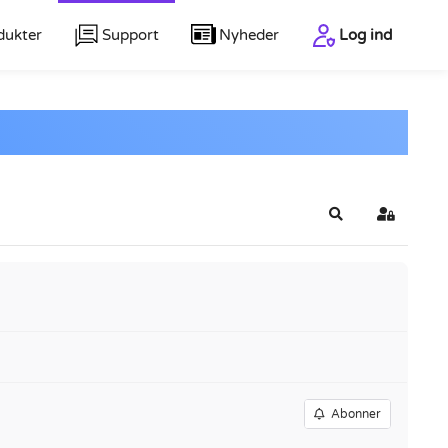
dukter
Support
Nyheder
Log ind
Søg
Log ind
Abonner