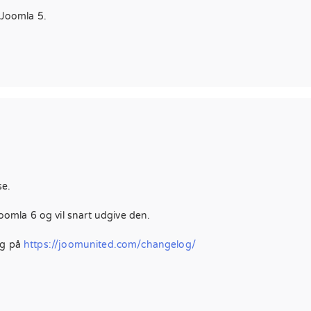
 Joomla 5.
se.
Joomla 6 og vil snart udgive den.
og på
https://joomunited.com/changelog/