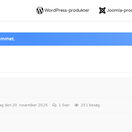
WordPress-produkter
Joomla-pro
orummet.
g den 20. november 2025
1
Svar
251 besøg